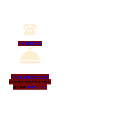
+49 4854 1262
»
zur Tischreservierung
Bitte für Reservierungen
anrufen!
04854 1262