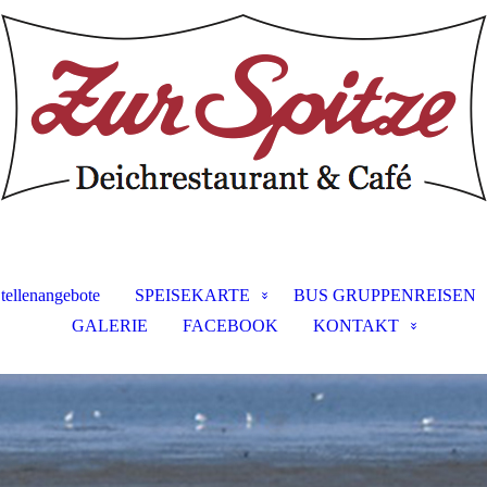
tellenangebote
SPEISEKARTE
BUS GRUPPENREISEN
GALERIE
FACEBOOK
KONTAKT