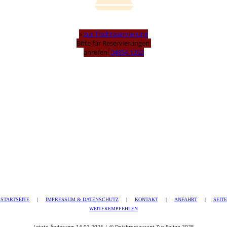
»
zur Tischreservierung
Bitte für Reservierungen
anrufen!
04854 1262
STARTSEITE
|
IMPRESSUM & DATENSCHUTZ
|
KONTAKT
|
ANFAHRT
|
SEITE
WEITEREMPFEHLEN
Letzte Änderung: 14.01.2025 | © Deichrestaurant Zur Spitze 2025