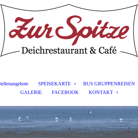
tellenangebote
SPEISEKARTE
BUS GRUPPENREISEN
GALERIE
FACEBOOK
KONTAKT