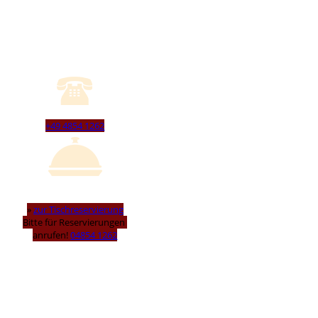
+49 4854 1262
»
zur Tischreservierung
Bitte für Reservierungen
anrufen!
04854 1262